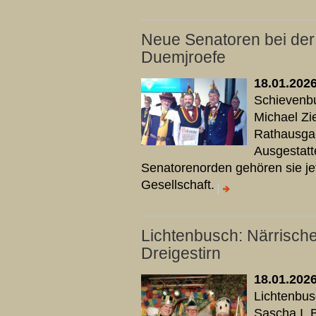
Neue Senatoren bei de
Duemjroefe
18.01.202
Schievenbu
Michael Zi
Rathausga
Ausgestatt
Senatorenorden gehören sie jet
Gesellschaft.
Lichtenbusch: Närrisch
Dreigestirn
18.01.202
Lichtenbusc
Sascha I. 