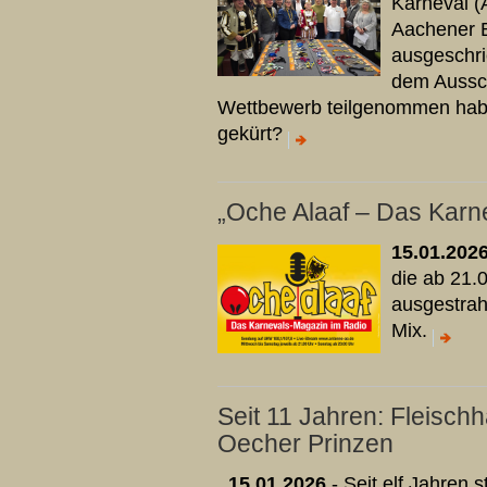
Karneval (
Aachener 
ausgeschri
dem Aussc
Wettbewerb teilgenommen habe
gekürt?
„Oche Alaaf – Das Karn
15.01.202
die ab 21.
ausgestrahl
Mix.
Seit 11 Jahren: Fleischh
Oecher Prinzen
15.01.2026
- Seit elf Jahren 