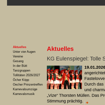
Aktuelles
Aktuelles
Unter vier Augen
Vereine
KG Eulenspiegel: Tolle 
Gesang
In der Bütt
19.01.202
Tanzgruppen
angerichte
Tollitäten 2026/2027
Fastelovve
Öcher Köpp
Durch das
Oecher Prinzentreffen
Karnevalsumzüge
und charman
Karnevalsmusik
„Vize“ Thorsten Müllen. Das P
Stimmung prächtig.