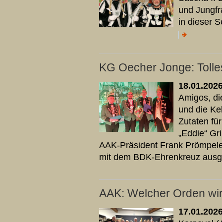
und Jungfr
in dieser 
KG Oecher Jonge: Tolle
18.01.202
Amigos, di
und die Ke
Zutaten für
„Eddie“ Gr
AAK-Präsident Frank Prömpeler
mit dem BDK-Ehrenkreuz ausg
AAK: Welcher Orden wi
17.01.202