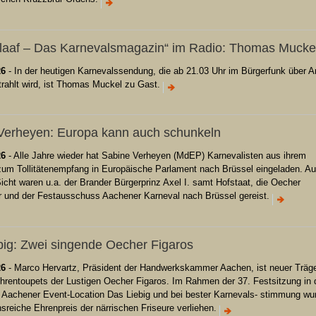
laaf – Das Karnevalsmagazin“ im Radio: Thomas Mucke
26
- In der heutigen Karnevalssendung, die ab 21.03 Uhr im Bürgerfunk über 
rahlt wird, ist Thomas Muckel zu Gast.
Verheyen: Europa kann auch schunkeln
26
- Alle Jahre wieder hat Sabine Verheyen (MdEP) Karnevalisten aus ihrem
zum Tollitätenempfang in Europäische Parlament nach Brüssel eingeladen. A
cht waren u.a. der Brander Bürgerprinz Axel I. samt Hofstaat, die Oecher
r und der Festausschuss Aachener Karneval nach Brüssel gereist.
big: Zwei singende Oecher Figaros
26
- Marco Hervartz, Präsident der Handwerkskammer Aachen, ist neuer Träg
Ehrentoupets der Lustigen Oecher Figaros. Im Rahmen der 37. Festsitzung in 
n Aachener Event-Location Das Liebig und bei bester Karnevals- stimmung wu
onsreiche Ehrenpreis der närrischen Friseure verliehen.