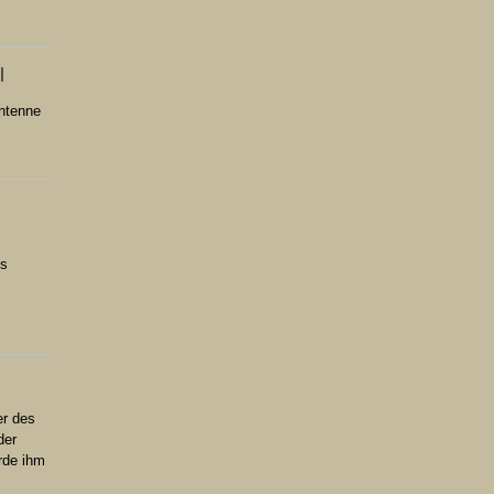
l
Antenne
us
er des
der
rde ihm