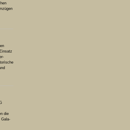
chen
Umzügen
den
Einsatz
er-
torìsche
und
KG
n die
 Gala-