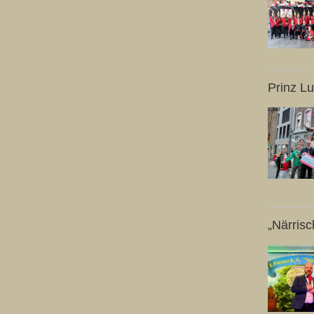
Prinz Lu
„Närrisc