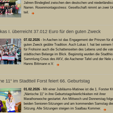
Jahren Bindeglied zwischen den deutschen und niederländis
Narren. Rosenmontagsstress: Gesellschaft nimmt an zwei 
teil.
kas I. überreicht 37.012 Euro für den guten Zweck
07.02.2026
- In Aachen ist das Engagement der Prinzen für 
guten Zweck geübte Tradition. Auch Lukas I. hat bei seinem 
für Frohsinn auch die Schattenseiten des Lebens und die vat
städtischen Belange im Blick. Begünstig wurden die Stadthis
Sammlung Crous des AKV, die Aachener Tafel und der Nele 
Hanns Bittmann e.V.
he 11“ im Stadtteil Forst feiert 66. Geburtstag
01.02.2026
- Mit einer Jubiläums-Matinee ist die 1. Forster 
„Närrische 11“ in ihre Geburtstagsfeierlichkeiten mit ihrer
Marathonwoche gestartet. Am Mittwoch und Donnerstag folge
beiden Senioren-Sitzungen und am kommenden Samstag die
Sitzung. Alle Sitzungen steigen im Saalbau Kommer.