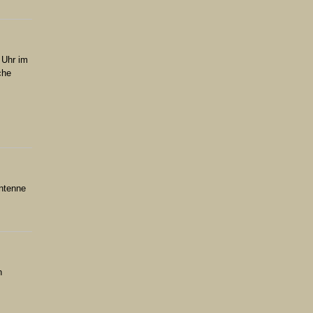
 Uhr im
che
Antenne
h
,