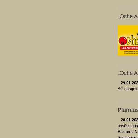
„Oche A
„Oche A
29.01.20
AC ausgest
Pfarrau
28.01.20
ansässig i
Bäckerei N
traditionsr