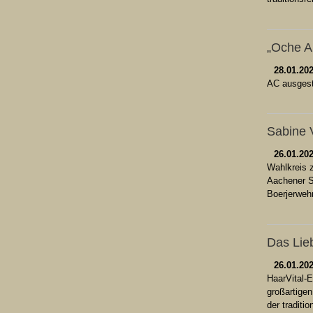
„Oche A
28.01.20
AC ausgest
Sabine 
26.01.20
Wahlkreis 
Aachener Si
Boerjerweh
Das Lie
26.01.20
HaarVital-
großartige
der traditi