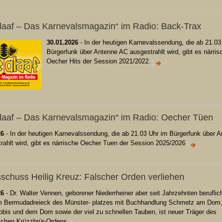
laaf – Das Karnevalsmagazin“ im Radio: Back-Trax
30.01.2026
- In der heutigen Karnevalssendung, die ab 21.03
Bürgerfunk über Antenne AC ausgestrahlt wird, gibt es närris
Oecher Hits der Session 2021/2022.
laaf – Das Karnevalsmagazin“ im Radio: Oecher Tüen
26
- In der heutigen Karnevalssendung, die ab 21.03 Uhr im Bürgerfunk über 
rahlt wird, gibt es närrische Oecher Tuen der Session 2025/2026
sschuss Heilig Kreuz: Falscher Orden verliehen
26
- Dr. Walter Vennen, geborener Niederrheiner aber seit Jahrzehnten beruflic
m Bermudadreieck des Münster- platzes mit Buchhandlung Schmetz am Dom
obis und dem Dom sowie der viel zu schnellen Tauben, ist neuer Träger des
eichen Krüzzbrür-Ordens.