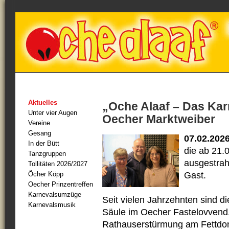
Aktuelles
„Oche Alaaf – Das Kar
Unter vier Augen
Oecher Marktweiber
Vereine
Gesang
07.02.202
In der Bütt
die ab 21.
Tanzgruppen
ausgestrah
Tollitäten 2026/2027
Öcher Köpp
Gast.
Oecher Prinzentreffen
Karnevalsumzüge
Seit vielen Jahrzehnten sind d
Karnevalsmusik
Säule im Oecher Fastelovvend. 
Rathauserstürmung am Fettdonn