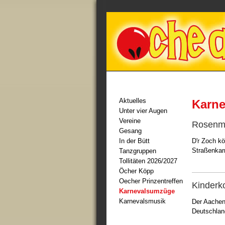
Aktuelles
Karn
Unter vier Augen
Vereine
Rosenm
Gesang
In der Bütt
D'r Zoch kö
Straßenkar
Tanzgruppen
Tollitäten 2026/2027
Öcher Köpp
Oecher Prinzentreffen
Kinderk
Karnevalsumzüge
Karnevalsmusik
Der Aachen
Deutschla