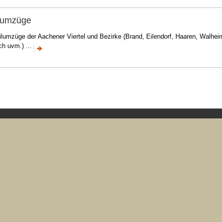
ilumzüge
ilumzüge der Aachener Viertel und Bezirke (Brand, Eilendorf, Haaren, Walhei
ch uvm.) ...