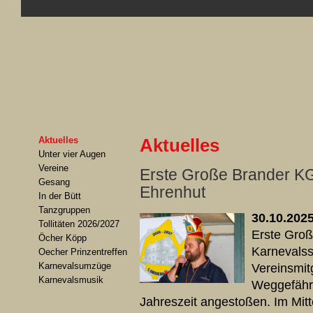
Aktuelles
Aktuelles
Unter vier Augen
Vereine
Erste Große Brander K
Gesang
Ehrenhut
In der Bütt
Tanzgruppen
30.10.202
Tollitäten 2026/2027
Erste Groß
Öcher Köpp
Karnevalss
Oecher Prinzentreffen
Karnevalsumzüge
Vereinsmit
Karnevalsmusik
Weggefähr
Jahreszeit angestoßen. Im Mit