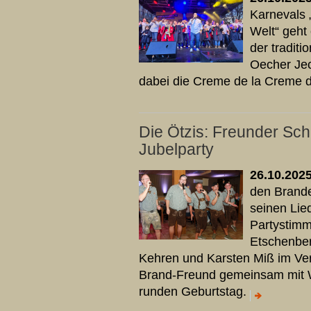
Karnevals 
Welt“ geht 
der tradit
Oecher Jec
dabei die Creme de la Creme 
Die Ötzis: Freunder Sc
Jubelparty
26.10.202
den Brande
seinen Lied
Partystimm
Etschenber
Kehren und Karsten Miß im Ver
Brand-Freund gemeinsam mit W
runden Geburtstag.