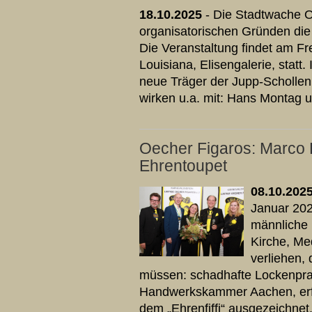
18.10.2025
- Die Stadtwache 
organisatorischen Gründen die
Die Veranstaltung findet am Fr
Louisiana, Elisengalerie, stat
neue Träger der Jupp-Schollen
wirken u.a. mit: Hans Montag 
Oecher Figaros: Marco H
Ehrentoupet
08.10.202
Januar 202
männliche H
Kirche, Me
verliehen, 
müssen: schadhafte Lockenprac
Handwerkskammer Aachen, erfül
dem „Ehrenfiffi“ ausgezeichnet