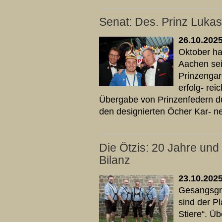
Senat: Des. Prinz Lukas
26.10.202
Oktober ha
Aachen sei
Prinzengar
erfolg- re
Übergabe von Prinzenfedern du
den designierten Öcher Kar- ne
Die Ötzis: 20 Jahre un
Bilanz
23.10.202
Gesangsgru
sind der P
Stiere“. Ü