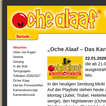
Aktuelles
„Oche Alaaf – Das Ka
Unter vier Augen
Vereine
22.01.202
Gesang
die ab 21.
In der Bütt
ausgestrahl
Tanzgruppen
Mix.
Tollitäten 2026/2027
Öcher Köpp
In der heutigen Sendung blick
Oecher Prinzentreffen
Auf der Playliste stehen heute
Karnevalsumzüge
Karnevalsmusik
Montag (Jubel, Trubel, Heiterke
senge), den Nightwiever (Oche