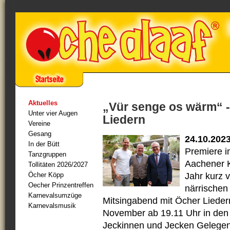
Aktuelles
„Vür senge os wärm“ -
Unter vier Augen
Liedern
Vereine
Gesang
24.10.202
In der Bütt
Premiere i
Tanzgruppen
Aachener K
Tollitäten 2026/2027
Öcher Köpp
Jahr kurz v
Oecher Prinzentreffen
närrischen
Karnevalsumzüge
Mitsingabend mit Öcher Liedern
Karnevalsmusik
November ab 19.11 Uhr in den A
Jeckinnen und Jecken Gelegenhe