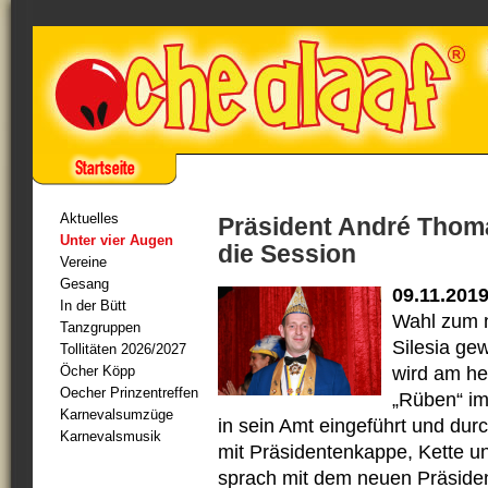
Aktuelles
Präsident André Thoma
Unter vier Augen
die Session
Vereine
Gesang
09.11.201
In der Bütt
Wahl zum 
Tanzgruppen
Silesia ge
Tollitäten 2026/2027
Öcher Köpp
wird am he
Oecher Prinzentreffen
„Rüben“ im
Karnevalsumzüge
in sein Amt eingeführt und dur
Karnevalsmusik
mit Präsidentenkappe, Kette un
sprach mit dem neuen Präsident