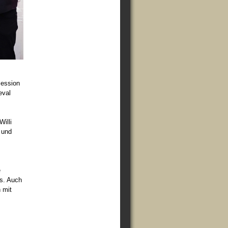
session
eval
illi
 und
e
ns. Auch
 mit