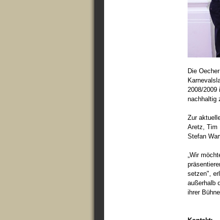
Die Oecher
Karnevalsl
2008/2009 i
nachhaltig 
Zur aktuel
Aretz, Tim
Stefan Wa
„Wir möchte
präsentier
setzen", e
außerhalb 
ihrer Bühn