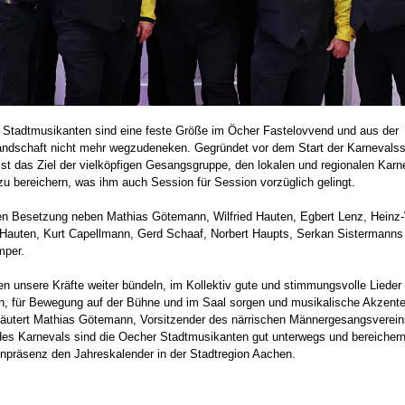
 Stadtmusikanten sind eine feste Größe im Öcher Fastelovvend und aus der
andschaft nicht mehr wegzudeneken. Gegründet vor dem Start der Karnevals
st das Ziel der vielköpfigen Gesangsgruppe, den lokalen und regionalen Karn
zu bereichern, was ihm auch Session für Session vorzüglich gelingt.
len Besetzung neben Mathias Götemann, Wilfried Hauten, Egbert Lenz, Heinz-W
 Hauten, Kurt Capellmann, Gerd Schaaf, Norbert Haupts, Serkan Sistermanns
mper.
n unsere Kräfte weiter bündeln, im Kollektiv gute und stimmungsvolle Lieder
en, für Bewegung auf der Bühne und im Saal sorgen und musikalische Akzent
rläutert Mathias Götemann, Vorsitzender des närrischen Männergesangsverei
des Karnevals sind die Oecher Stadtmusikanten gut unterwegs und bereichern
enpräsenz den Jahreskalender in der Stadtregion Aachen.