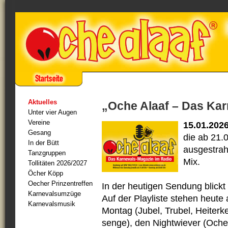
Aktuelles
„Oche Alaaf – Das Ka
Unter vier Augen
Vereine
15.01.202
Gesang
die ab 21.
In der Bütt
ausgestrahl
Tanzgruppen
Mix.
Tollitäten 2026/2027
Öcher Köpp
Oecher Prinzentreffen
In der heutigen Sendung blick
Karnevalsumzüge
Auf der Playliste stehen heute
Karnevalsmusik
Montag (Jubel, Trubel, Heiterke
senge), den Nightwiever (Oche