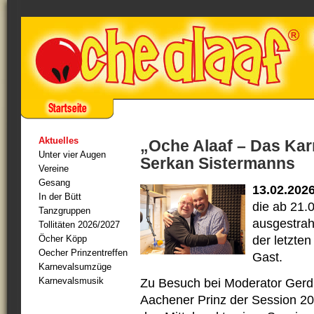
Aktuelles
„Oche Alaaf – Das Kar
Unter vier Augen
Serkan Sistermanns
Vereine
Gesang
13.02.202
In der Bütt
die ab 21.
Tanzgruppen
ausgestrahl
Tollitäten 2026/2027
Öcher Köpp
der letzte
Oecher Prinzentreffen
Gast.
Karnevalsumzüge
Karnevalsmusik
Zu Besuch bei Moderator Gerd 
Aachener Prinz der Session 20