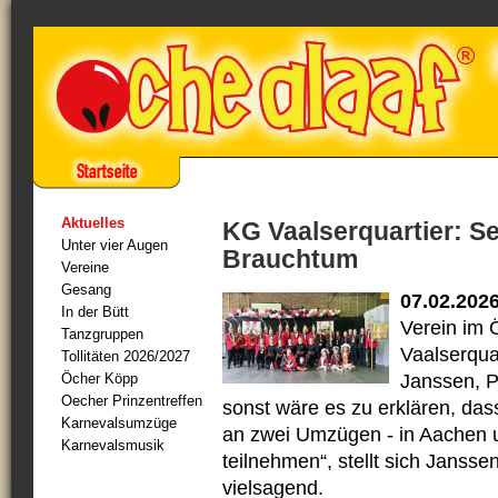
Aktuelles
KG Vaalserquartier: Se
Unter vier Augen
Brauchtum
Vereine
Gesang
07.02.202
In der Bütt
Verein im 
Tanzgruppen
Vaalserqua
Tollitäten 2026/2027
Öcher Köpp
Janssen, P
Oecher Prinzentreffen
sonst wäre es zu erklären, da
Karnevalsumzüge
an zwei Umzügen - in Aachen u
Karnevalsmusik
teilnehmen“, stellt sich Jansse
vielsagend.