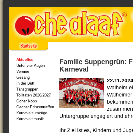
Aktuelles
Familie Suppengrün: F
Unter vier Augen
Karneval
Vereine
Gesang
22.11.202
In der Bütt
Walheim ei
Tanzgruppen
Walheimer 
Tollitäten 2026/2027
Öcher Köpp
bekommen.
Oecher Prinzentreffen
zusammen g
Karnevalsumzüge
Untergruppe engagiert und ehr
Karnevalsmusik
Ihr Ziel ist es, Kindern und Ju