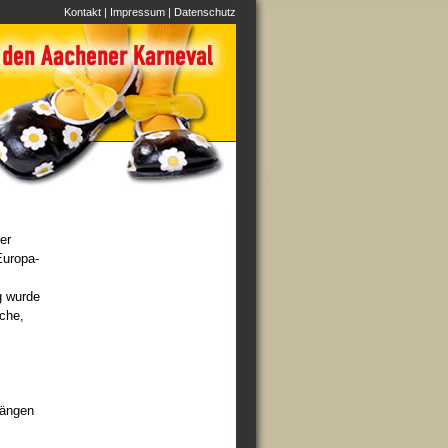
Kontakt
|
Impressum
|
Datenschutz
er
Europa-
g wurde
che,
längen