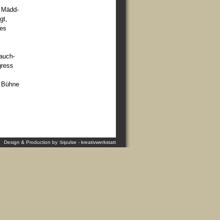
e Mädd-
gt,
des
auch-
gress
r Bühne
Design & Production by :bipulse - kreativwerkstatt