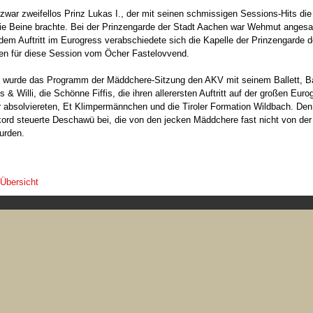
war zweifellos Prinz Lukas I., der mit seinen schmissigen Sessions-Hits di
die Beine brachte. Bei der Prinzengarde der Stadt Aachen war Wehmut angesa
em Auftritt im Eurogress verabschiedete sich die Kapelle der Prinzengarde 
en für diese Session vom Öcher Fastelovvend.
 wurde das Programm der Mäddchere-Sitzung den AKV mit seinem Ballett, B
s & Willi, die Schönne Fiffis, die ihren allerersten Auftritt auf der großen Euro
r absolviereten, Et Klimpermännchen und die Tiroler Formation Wildbach. Den
ord steuerte Deschawü bei, die von den jecken Mäddchere fast nicht von de
urden.
 Übersicht