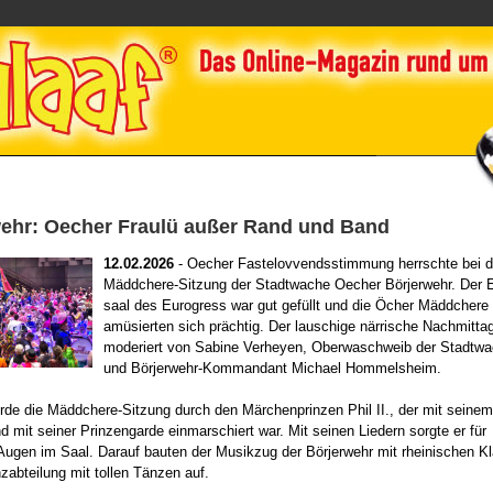
ehr: Oecher Fraulü außer Rand und Band
12.02.2026
- Oecher Fastelovvendsstimmung herrschte bei d
Mäddchere-Sitzung der Stadtwache Oecher Börjerwehr. Der 
saal des Eurogress war gut gefüllt und die Öcher Mäddchere
amüsierten sich prächtig. Der lauschige närrische Nachmitta
moderiert von Sabine Verheyen, Oberwaschweib der Stadtwa
und Börjerwehr-Kommandant Michael Hommelsheim.
rde die Mäddchere-Sitzung durch den Märchenprinzen Phil II., der mit seinem
d mit seiner Prinzengarde einmarschiert war. Mit seinen Liedern sorgte er für
Augen im Saal. Darauf bauten der Musikzug der Börjerwehr mit rheinischen K
zabteilung mit tollen Tänzen auf.