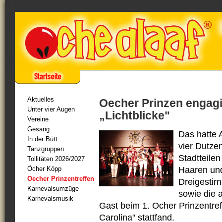
Aktuelles
Oecher Prinzen engagi
Unter vier Augen
„Lichtblicke"
Vereine
Gesang
Das hatte 
In der Bütt
vier Dutze
Tanzgruppen
Stadtteilen
Tollitäten 2026/2027
Öcher Köpp
Haaren und
Oecher Prinzentreffen
Dreigestir
Karnevalsumzüge
sowie die 
Karnevalsmusik
Gast beim 1. Ocher Prinzentref
Carolina" stattfand.