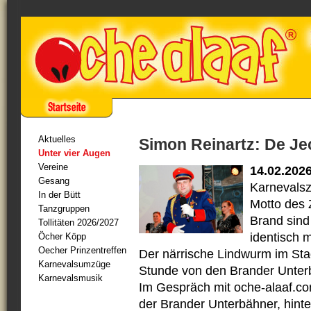
Aktuelles
Simon Reinartz: De Je
Unter vier Augen
Vereine
14.02.202
Gesang
Karnevalsz
In der Bütt
Motto des 
Tanzgruppen
Brand sind
Tollitäten 2026/2027
identisch 
Öcher Köpp
Oecher Prinzentreffen
Der närrische Lindwurm im Stad
Karnevalsumzüge
Stunde von den Brander Unterb
Karnevalsmusik
Im Gespräch mit oche-alaaf.com
der Brander Unterbähner, hinte