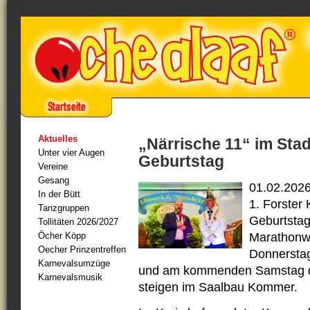
Aktuelles
„Närrische 11“ im Stadt
Unter vier Augen
Geburtstag
Vereine
Gesang
01.02.2026 
In der Bütt
1. Forster 
Tanzgruppen
Geburtstags
Tollitäten 2026/2027
Öcher Köpp
Marathonwo
Oecher Prinzentreffen
Donnerstag
Karnevalsumzüge
und am kommenden Samstag die
Karnevalsmusik
steigen im Saalbau Kommer.