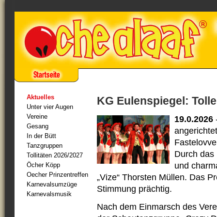
Aktuelles
KG Eulenspiegel: Tolle
Unter vier Augen
Vereine
19.0.2026
Gesang
angerichte
In der Bütt
Fastelovve
Tanzgruppen
Durch das
Tollitäten 2026/2027
und charman
Öcher Köpp
Oecher Prinzentreffen
„Vize“ Thorsten Müllen. Das P
Karnevalsumzüge
Stimmung prächtig.
Karnevalsmusik
Nach dem Einmarsch des Verein