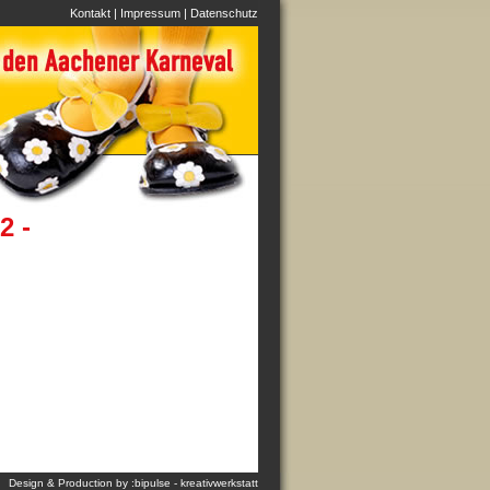
Kontakt
|
Impressum
|
Datenschutz
2 -
Design & Production by :bipulse - kreativwerkstatt