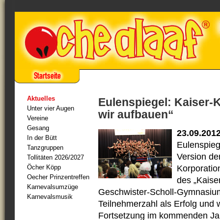
Aktuelles
Eulenspiegel: Kaiser-
Unter vier Augen
wir aufbauen“
Vereine
Gesang
23.09.201
In der Bütt
Eulenspiege
Tanzgruppen
Version de
Tollitäten 2026/2027
Öcher Köpp
Korporatio
Oecher Prinzentreffen
des „Kaise
Karnevalsumzüge
Geschwister-Scholl-Gymnasiums
Karnevalsmusik
Teilnehmerzahl als Erfolg und
Fortsetzung im kommenden Jah