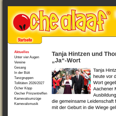
Aktuelles
Tanja Hintzen und Tho
Unter vier Augen
„Ja“-Wort
Vereine
Gesang
Tanja Hint
In der Bütt
heute vor 
Tanzgruppen
Wort gegeb
Tollitäten 2026/2027
Öcher Köpp
Aachener M
Oecher Prinzentreffen
Ausbildung
Karnevalsumzüge
die gemeinsame Leidenschaft f
Karnevalsmusik
mit der Geburt in die Wiege g