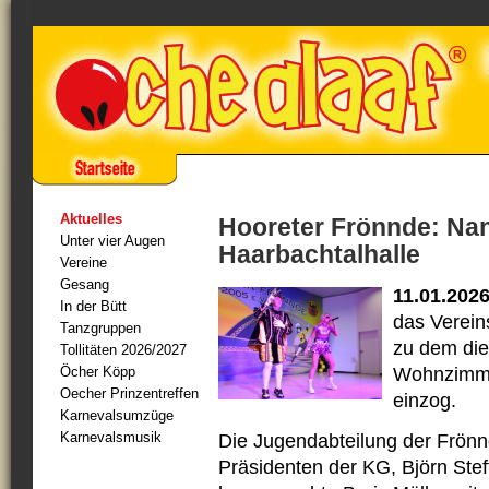
Aktuelles
Hooreter Frönnde: Nan
Unter vier Augen
Haarbachtalhalle
Vereine
Gesang
11.01.202
In der Bütt
das Verein
Tanzgruppen
zu dem die
Tollitäten 2026/2027
Öcher Köpp
Wohnzimmer
Oecher Prinzentreffen
einzog.
Karnevalsumzüge
Karnevalsmusik
Die Jugendabteilung der Frönnd
Präsidenten der KG, Björn Stef